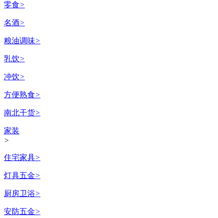
零食
>
名酒
>
粮油调味
>
乳饮
>
冲饮
>
方便熟食
>
南北干货
>
家装
>
住宅家具
>
灯具五金
>
厨房卫浴
>
安防五金
>