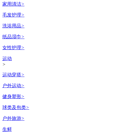
家用清洁
>
毛发护理
>
洗浴用品
>
纸品湿巾
>
女性护理
>
运动
>
运动穿搭
>
户外运动
>
健身塑形
>
球类及包类
>
户外旅游
>
生鲜