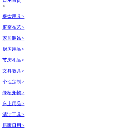
日用百货
>
餐饮用具
>
窗帘布艺
>
家居装饰
>
厨房用品
>
节庆礼品
>
文具教具
>
个性定制
>
绿植宠物
>
床上用品
>
清洁工具
>
居家日用
>