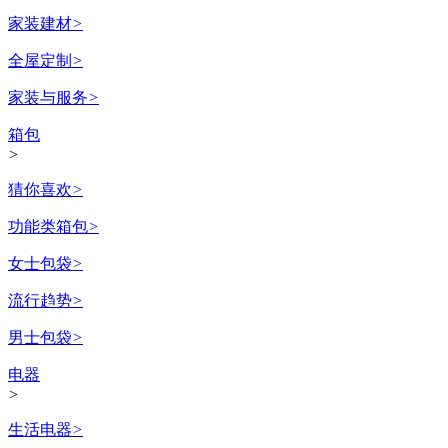
家装建材
>
全屋定制
>
家装与服务
>
箱包
>
猜你喜欢
>
功能类箱包
>
女士包袋
>
流行趋势
>
男士包袋
>
电器
>
生活电器
>