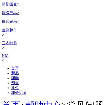
摄影摄像
>
网络产品
>
影音娱乐
>
生鲜超市
>
三农特卖
>
NIC
>
首页
新品
团购
预售
礼包
积分商城