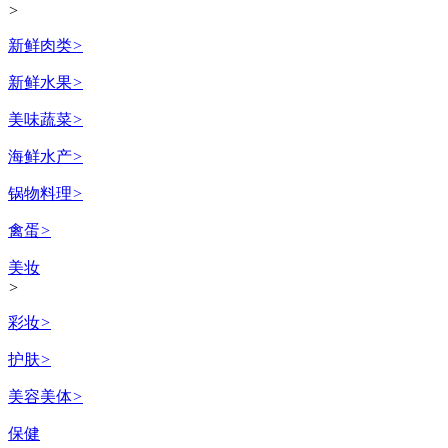
>
新鲜肉类
>
新鲜水果
>
美味蔬菜
>
海鲜水产
>
锅物料理
>
禽蛋
>
美妆
>
彩妆
>
护肤
>
美容美体
>
保健