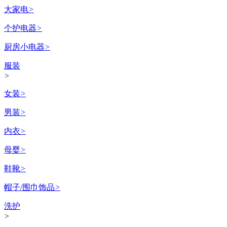
大家电
>
个护电器
>
厨房小电器
>
服装
>
女装
>
男装
>
内衣
>
母婴
>
鞋靴
>
帽子/围巾饰品
>
洗护
>