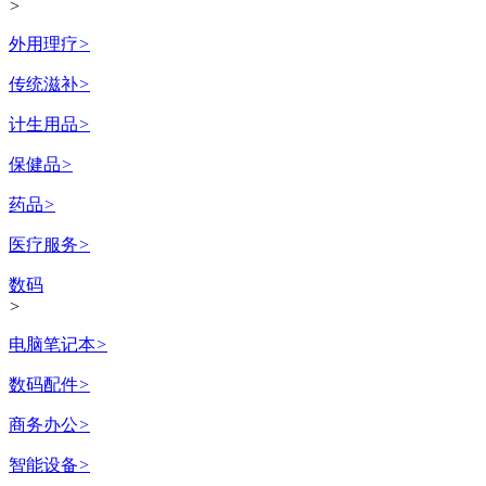
>
外用理疗
>
传统滋补
>
计生用品
>
保健品
>
药品
>
医疗服务
>
数码
>
电脑笔记本
>
数码配件
>
商务办公
>
智能设备
>