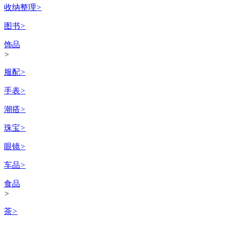
收纳整理
>
图书
>
饰品
>
服配
>
手表
>
潮搭
>
珠宝
>
眼镜
>
车品
>
食品
>
茶
>