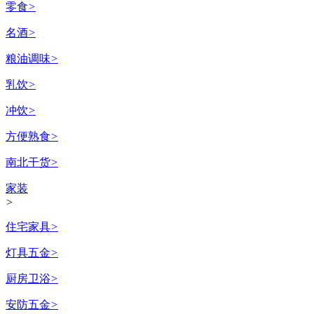
零食
>
名酒
>
粮油调味
>
乳饮
>
冲饮
>
方便熟食
>
南北干货
>
家装
>
住宅家具
>
灯具五金
>
厨房卫浴
>
安防五金
>