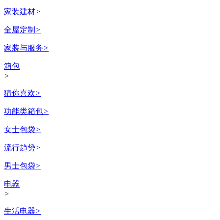
家装建材
>
全屋定制
>
家装与服务
>
箱包
>
猜你喜欢
>
功能类箱包
>
女士包袋
>
流行趋势
>
男士包袋
>
电器
>
生活电器
>