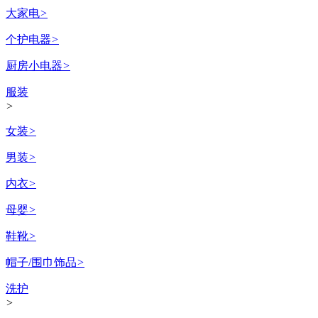
大家电
>
个护电器
>
厨房小电器
>
服装
>
女装
>
男装
>
内衣
>
母婴
>
鞋靴
>
帽子/围巾饰品
>
洗护
>