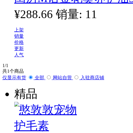
¥288.66
销量: 11
上架
销量
价格
更新
人气
1
/1
共
1
个商品
仅显示有货
全部
网站自营
入驻商店铺
精品