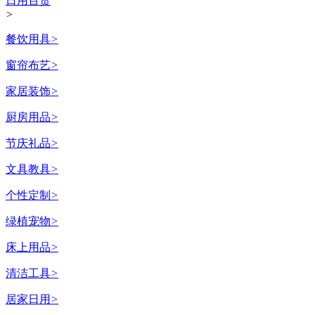
日用百货
>
餐饮用具
>
窗帘布艺
>
家居装饰
>
厨房用品
>
节庆礼品
>
文具教具
>
个性定制
>
绿植宠物
>
床上用品
>
清洁工具
>
居家日用
>