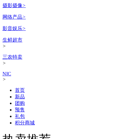
摄影摄像
>
网络产品
>
影音娱乐
>
生鲜超市
>
三农特卖
>
NIC
>
首页
新品
团购
预售
礼包
积分商城