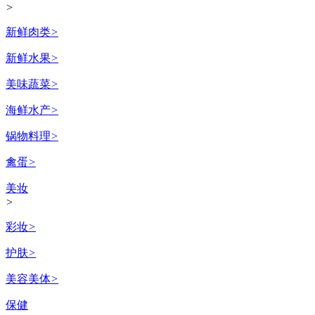
>
新鲜肉类
>
新鲜水果
>
美味蔬菜
>
海鲜水产
>
锅物料理
>
禽蛋
>
美妆
>
彩妆
>
护肤
>
美容美体
>
保健