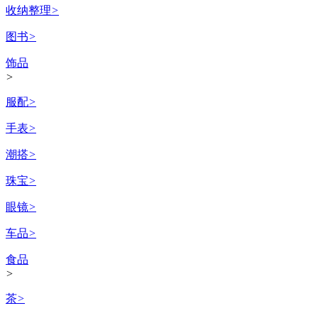
收纳整理
>
图书
>
饰品
>
服配
>
手表
>
潮搭
>
珠宝
>
眼镜
>
车品
>
食品
>
茶
>