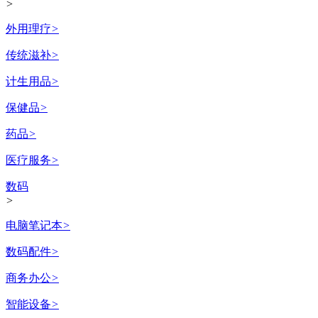
>
外用理疗
>
传统滋补
>
计生用品
>
保健品
>
药品
>
医疗服务
>
数码
>
电脑笔记本
>
数码配件
>
商务办公
>
智能设备
>