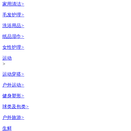
家用清洁
>
毛发护理
>
洗浴用品
>
纸品湿巾
>
女性护理
>
运动
>
运动穿搭
>
户外运动
>
健身塑形
>
球类及包类
>
户外旅游
>
生鲜