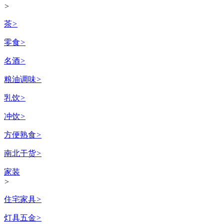
>
茶
>
零食
>
名酒
>
粮油调味
>
乳饮
>
冲饮
>
方便熟食
>
南北干货
>
家装
>
住宅家具
>
灯具五金
>