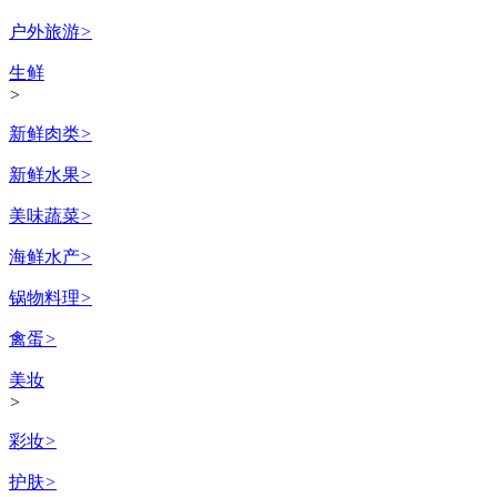
户外旅游
>
生鲜
>
新鲜肉类
>
新鲜水果
>
美味蔬菜
>
海鲜水产
>
锅物料理
>
禽蛋
>
美妆
>
彩妆
>
护肤
>