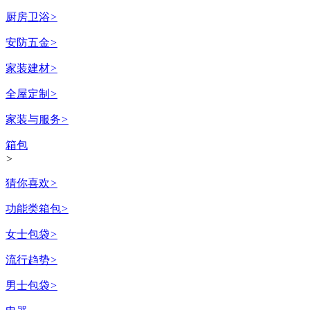
厨房卫浴
>
安防五金
>
家装建材
>
全屋定制
>
家装与服务
>
箱包
>
猜你喜欢
>
功能类箱包
>
女士包袋
>
流行趋势
>
男士包袋
>