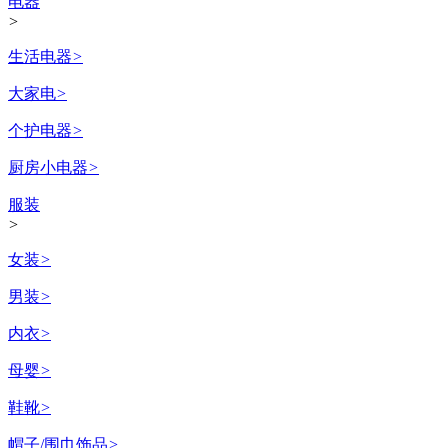
电器
>
生活电器
>
大家电
>
个护电器
>
厨房小电器
>
服装
>
女装
>
男装
>
内衣
>
母婴
>
鞋靴
>
帽子/围巾饰品
>