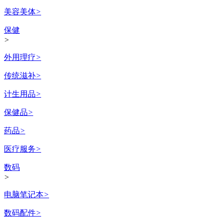
美容美体
>
保健
>
外用理疗
>
传统滋补
>
计生用品
>
保健品
>
药品
>
医疗服务
>
数码
>
电脑笔记本
>
数码配件
>