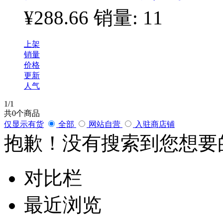
¥288.66
销量: 11
上架
销量
价格
更新
人气
1
/1
共
0
个商品
仅显示有货
全部
网站自营
入驻商店铺
抱歉！没有搜索到您想要
对比栏
最近浏览