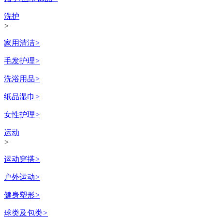
洗护
>
家用清洁
>
毛发护理
>
洗浴用品
>
纸品湿巾
>
女性护理
>
运动
>
运动穿搭
>
户外运动
>
健身塑形
>
球类及包类
>