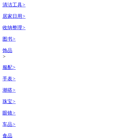
清洁工具
>
居家日用
>
收纳整理
>
图书
>
饰品
>
服配
>
手表
>
潮搭
>
珠宝
>
眼镜
>
车品
>
食品