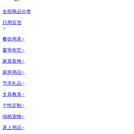
全部商品分类
日用百货
>
餐饮用具
>
窗帘布艺
>
家居装饰
>
厨房用品
>
节庆礼品
>
文具教具
>
个性定制
>
绿植宠物
>
床上用品
>