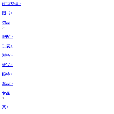
收纳整理
>
图书
>
饰品
>
服配
>
手表
>
潮搭
>
珠宝
>
眼镜
>
车品
>
食品
>
茶
>