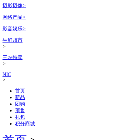
摄影摄像
>
网络产品
>
影音娱乐
>
生鲜超市
>
三农特卖
>
NIC
>
首页
新品
团购
预售
礼包
积分商城