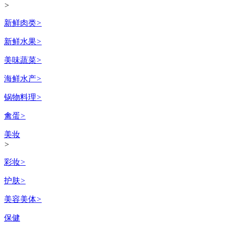
>
新鲜肉类
>
新鲜水果
>
美味蔬菜
>
海鲜水产
>
锅物料理
>
禽蛋
>
美妆
>
彩妆
>
护肤
>
美容美体
>
保健