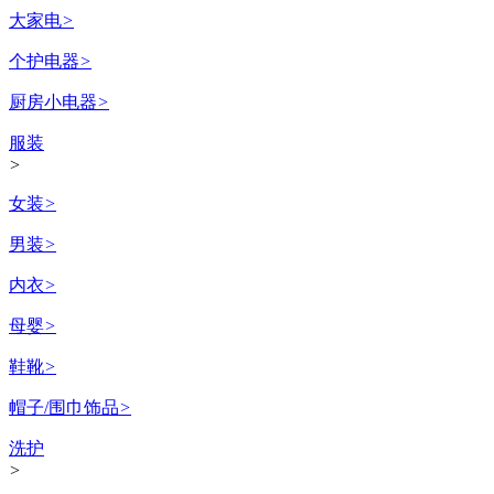
大家电
>
个护电器
>
厨房小电器
>
服装
>
女装
>
男装
>
内衣
>
母婴
>
鞋靴
>
帽子/围巾饰品
>
洗护
>