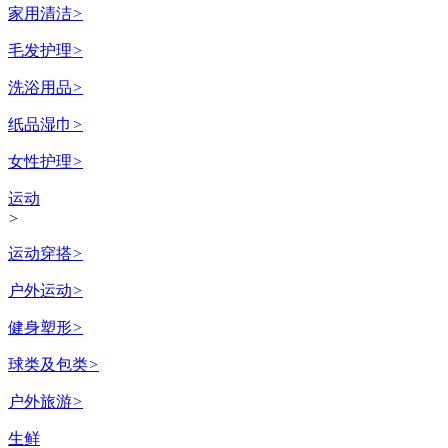
家用清洁
>
毛发护理
>
洗浴用品
>
纸品湿巾
>
女性护理
>
运动
>
运动穿搭
>
户外运动
>
健身塑形
>
球类及包类
>
户外旅游
>
生鲜