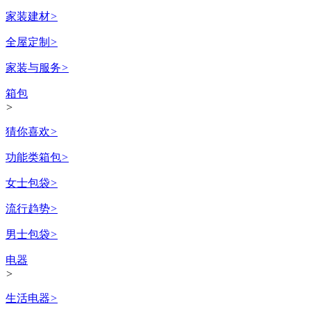
家装建材
>
全屋定制
>
家装与服务
>
箱包
>
猜你喜欢
>
功能类箱包
>
女士包袋
>
流行趋势
>
男士包袋
>
电器
>
生活电器
>