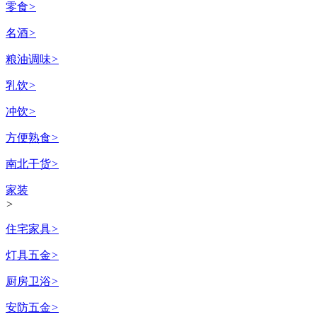
零食
>
名酒
>
粮油调味
>
乳饮
>
冲饮
>
方便熟食
>
南北干货
>
家装
>
住宅家具
>
灯具五金
>
厨房卫浴
>
安防五金
>