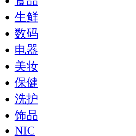
食品
生鲜
数码
电器
美妆
保健
洗护
饰品
NIC