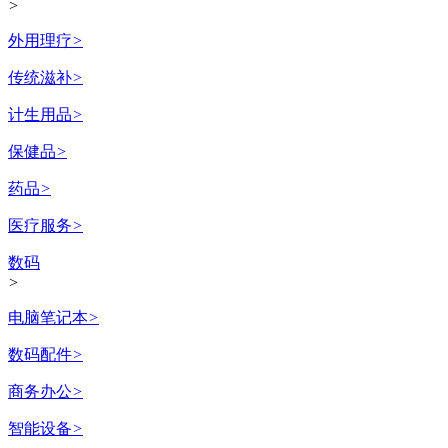
>
外用理疗
>
传统滋补
>
计生用品
>
保健品
>
药品
>
医疗服务
>
数码
>
电脑笔记本
>
数码配件
>
商务办公
>
智能设备
>