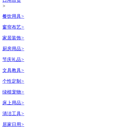
日用百货
>
餐饮用具
>
窗帘布艺
>
家居装饰
>
厨房用品
>
节庆礼品
>
文具教具
>
个性定制
>
绿植宠物
>
床上用品
>
清洁工具
>
居家日用
>