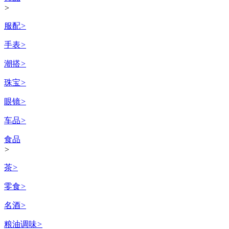
>
服配
>
手表
>
潮搭
>
珠宝
>
眼镜
>
车品
>
食品
>
茶
>
零食
>
名酒
>
粮油调味
>