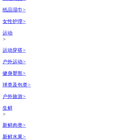
纸品湿巾
>
女性护理
>
运动
>
运动穿搭
>
户外运动
>
健身塑形
>
球类及包类
>
户外旅游
>
生鲜
>
新鲜肉类
>
新鲜水果
>