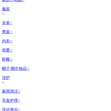
服装
>
女装
>
男装
>
内衣
>
母婴
>
鞋靴
>
帽子/围巾饰品
>
洗护
>
家用清洁
>
毛发护理
>
洗浴用品
>