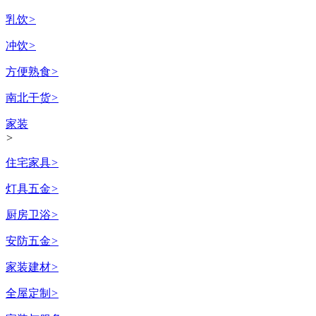
乳饮
>
冲饮
>
方便熟食
>
南北干货
>
家装
>
住宅家具
>
灯具五金
>
厨房卫浴
>
安防五金
>
家装建材
>
全屋定制
>