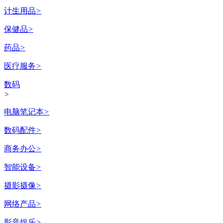
计生用品
>
保健品
>
药品
>
医疗服务
>
数码
>
电脑笔记本
>
数码配件
>
商务办公
>
智能设备
>
摄影摄像
>
网络产品
>
影音娱乐
>