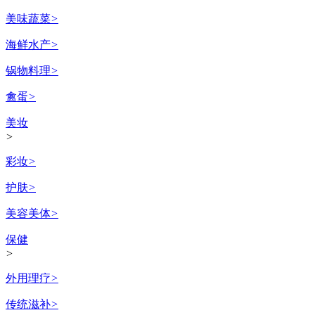
美味蔬菜
>
海鲜水产
>
锅物料理
>
禽蛋
>
美妆
>
彩妆
>
护肤
>
美容美体
>
保健
>
外用理疗
>
传统滋补
>