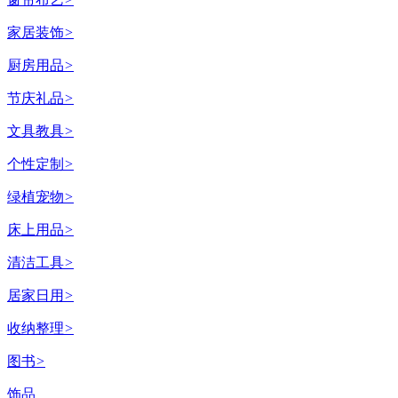
家居装饰
>
厨房用品
>
节庆礼品
>
文具教具
>
个性定制
>
绿植宠物
>
床上用品
>
清洁工具
>
居家日用
>
收纳整理
>
图书
>
饰品