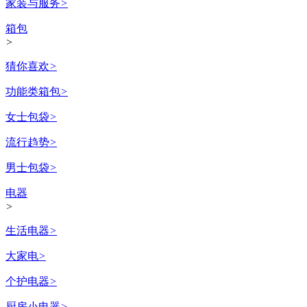
家装与服务
>
箱包
>
猜你喜欢
>
功能类箱包
>
女士包袋
>
流行趋势
>
男士包袋
>
电器
>
生活电器
>
大家电
>
个护电器
>
厨房小电器
>