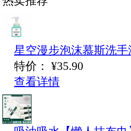
热卖推荐
星空漫步泡沫慕斯洗手
特价：
¥35.90
查看详情