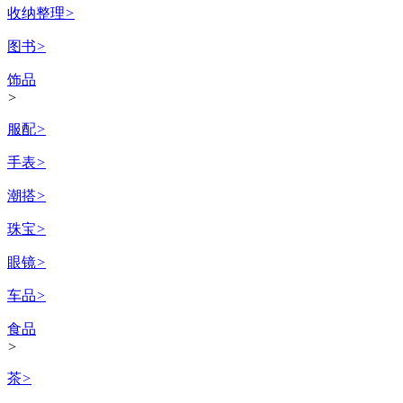
收纳整理
>
图书
>
饰品
>
服配
>
手表
>
潮搭
>
珠宝
>
眼镜
>
车品
>
食品
>
茶
>