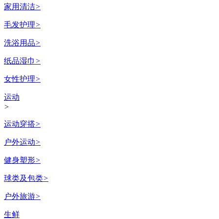
家用清洁
>
毛发护理
>
洗浴用品
>
纸品湿巾
>
女性护理
>
运动
>
运动穿搭
>
户外运动
>
健身塑形
>
球类及包类
>
户外旅游
>
生鲜