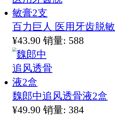
百力巨人 医用牙齿脱敏
¥43.90
销量: 588
魏郎中追风透骨液2盒
¥49.90
销量: 384