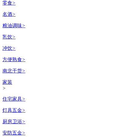
零食
>
名酒
>
粮油调味
>
乳饮
>
冲饮
>
方便熟食
>
南北干货
>
家装
>
住宅家具
>
灯具五金
>
厨房卫浴
>
安防五金
>