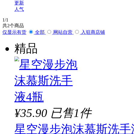
更新
人气
1
/1
共
2
个商品
仅显示有货
全部
网站自营
入驻商店铺
精品
¥35.90
已售1件
星空漫步泡沫慕斯洗手