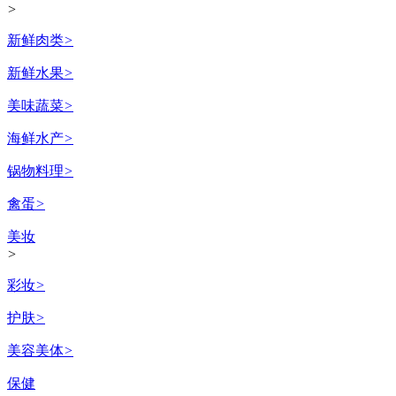
>
新鲜肉类
>
新鲜水果
>
美味蔬菜
>
海鲜水产
>
锅物料理
>
禽蛋
>
美妆
>
彩妆
>
护肤
>
美容美体
>
保健