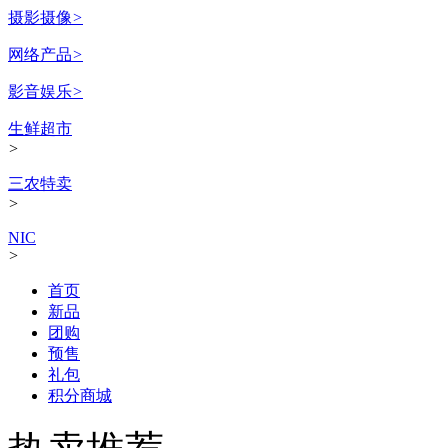
摄影摄像
>
网络产品
>
影音娱乐
>
生鲜超市
>
三农特卖
>
NIC
>
首页
新品
团购
预售
礼包
积分商城