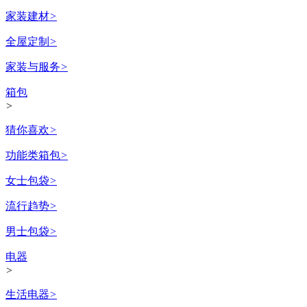
家装建材
>
全屋定制
>
家装与服务
>
箱包
>
猜你喜欢
>
功能类箱包
>
女士包袋
>
流行趋势
>
男士包袋
>
电器
>
生活电器
>