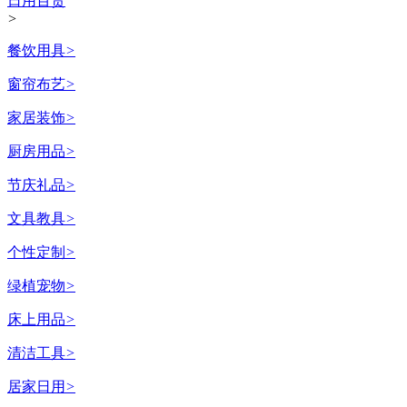
日用百货
>
餐饮用具
>
窗帘布艺
>
家居装饰
>
厨房用品
>
节庆礼品
>
文具教具
>
个性定制
>
绿植宠物
>
床上用品
>
清洁工具
>
居家日用
>