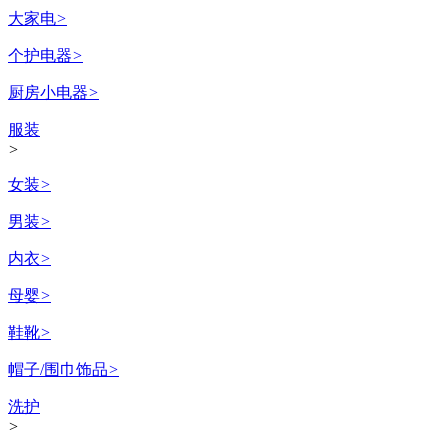
大家电
>
个护电器
>
厨房小电器
>
服装
>
女装
>
男装
>
内衣
>
母婴
>
鞋靴
>
帽子/围巾饰品
>
洗护
>