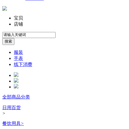
宝贝
店铺
服装
手表
线下消费
全部商品分类
日用百货
>
餐饮用具
>