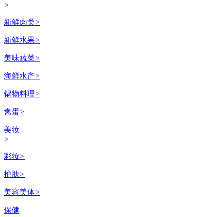
>
新鲜肉类
>
新鲜水果
>
美味蔬菜
>
海鲜水产
>
锅物料理
>
禽蛋
>
美妆
>
彩妆
>
护肤
>
美容美体
>
保健