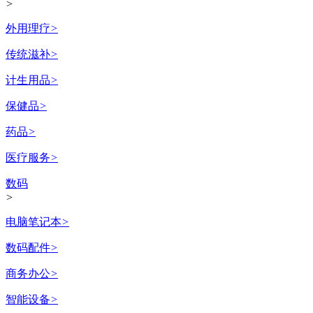
>
外用理疗
>
传统滋补
>
计生用品
>
保健品
>
药品
>
医疗服务
>
数码
>
电脑笔记本
>
数码配件
>
商务办公
>
智能设备
>