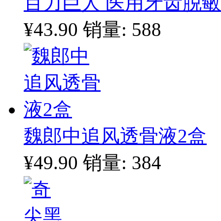
百力巨人 医用牙齿脱敏
¥43.90
销量: 588
魏郎中追风透骨液2盒
¥49.90
销量: 384