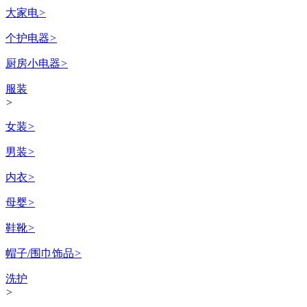
大家电
>
个护电器
>
厨房小电器
>
服装
>
女装
>
男装
>
内衣
>
母婴
>
鞋靴
>
帽子/围巾饰品
>
洗护
>