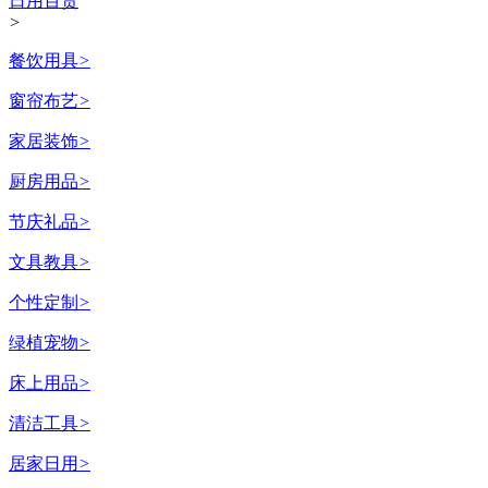
日用百货
>
餐饮用具
>
窗帘布艺
>
家居装饰
>
厨房用品
>
节庆礼品
>
文具教具
>
个性定制
>
绿植宠物
>
床上用品
>
清洁工具
>
居家日用
>