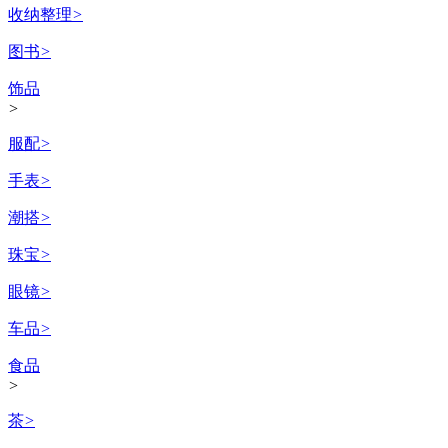
收纳整理
>
图书
>
饰品
>
服配
>
手表
>
潮搭
>
珠宝
>
眼镜
>
车品
>
食品
>
茶
>