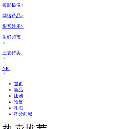
摄影摄像
>
网络产品
>
影音娱乐
>
生鲜超市
>
三农特卖
>
NIC
>
首页
新品
团购
预售
礼包
积分商城