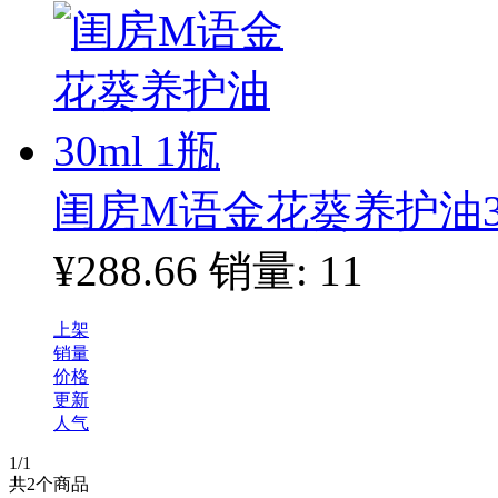
闺房M语金花葵养护油30
¥288.66
销量: 11
上架
销量
价格
更新
人气
1
/1
共
2
个商品