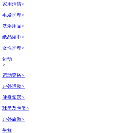
家用清洁
>
毛发护理
>
洗浴用品
>
纸品湿巾
>
女性护理
>
运动
>
运动穿搭
>
户外运动
>
健身塑形
>
球类及包类
>
户外旅游
>
生鲜