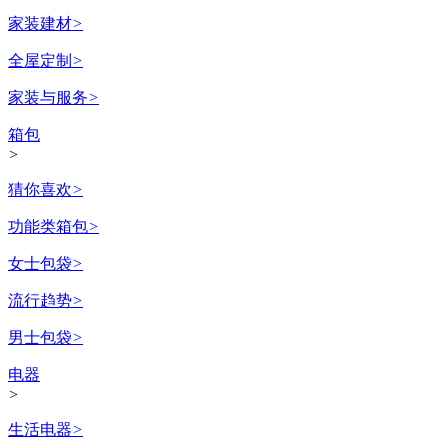
家装建材
>
全屋定制
>
家装与服务
>
箱包
>
猜你喜欢
>
功能类箱包
>
女士包袋
>
流行趋势
>
男士包袋
>
电器
>
生活电器
>