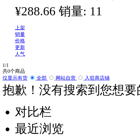
¥288.66
销量: 11
上架
销量
价格
更新
人气
1
/1
共
0
个商品
仅显示有货
全部
网站自营
入驻商店铺
抱歉！没有搜索到您想要
对比栏
最近浏览