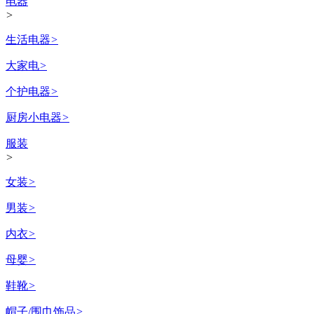
电器
>
生活电器
>
大家电
>
个护电器
>
厨房小电器
>
服装
>
女装
>
男装
>
内衣
>
母婴
>
鞋靴
>
帽子/围巾饰品
>