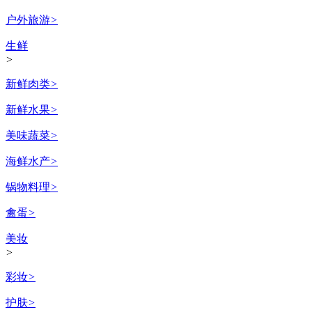
户外旅游
>
生鲜
>
新鲜肉类
>
新鲜水果
>
美味蔬菜
>
海鲜水产
>
锅物料理
>
禽蛋
>
美妆
>
彩妆
>
护肤
>