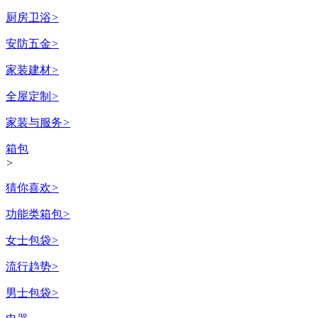
厨房卫浴
>
安防五金
>
家装建材
>
全屋定制
>
家装与服务
>
箱包
>
猜你喜欢
>
功能类箱包
>
女士包袋
>
流行趋势
>
男士包袋
>