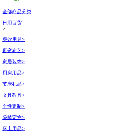
全部商品分类
日用百货
>
餐饮用具
>
窗帘布艺
>
家居装饰
>
厨房用品
>
节庆礼品
>
文具教具
>
个性定制
>
绿植宠物
>
床上用品
>