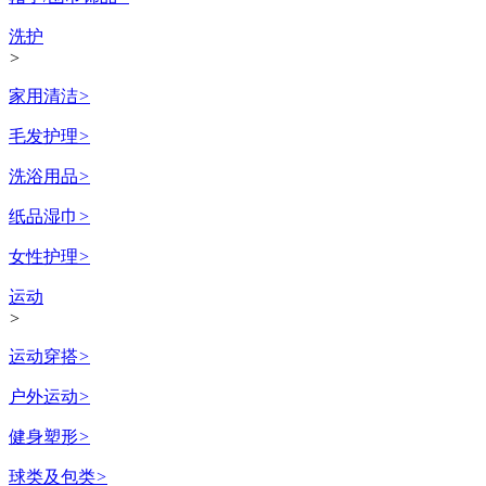
洗护
>
家用清洁
>
毛发护理
>
洗浴用品
>
纸品湿巾
>
女性护理
>
运动
>
运动穿搭
>
户外运动
>
健身塑形
>
球类及包类
>