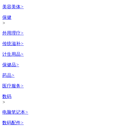
美容美体
>
保健
>
外用理疗
>
传统滋补
>
计生用品
>
保健品
>
药品
>
医疗服务
>
数码
>
电脑笔记本
>
数码配件
>