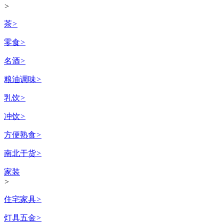
>
茶
>
零食
>
名酒
>
粮油调味
>
乳饮
>
冲饮
>
方便熟食
>
南北干货
>
家装
>
住宅家具
>
灯具五金
>