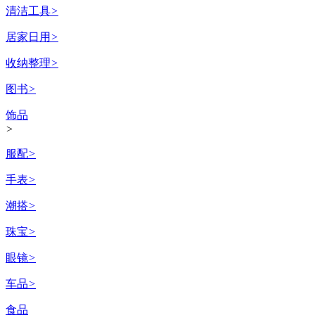
清洁工具
>
居家日用
>
收纳整理
>
图书
>
饰品
>
服配
>
手表
>
潮搭
>
珠宝
>
眼镜
>
车品
>
食品