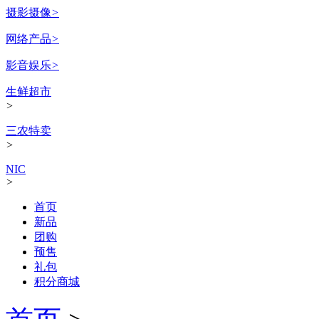
摄影摄像
>
网络产品
>
影音娱乐
>
生鲜超市
>
三农特卖
>
NIC
>
首页
新品
团购
预售
礼包
积分商城