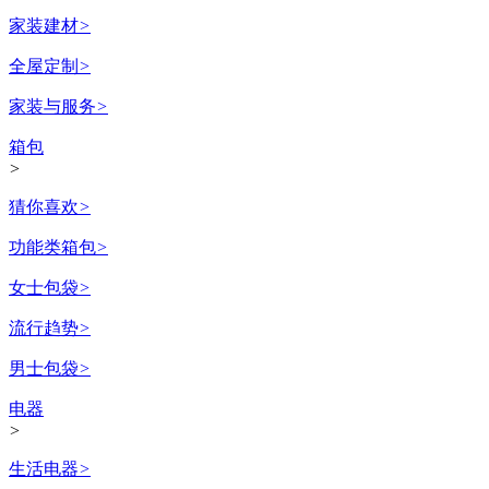
家装建材
>
全屋定制
>
家装与服务
>
箱包
>
猜你喜欢
>
功能类箱包
>
女士包袋
>
流行趋势
>
男士包袋
>
电器
>
生活电器
>