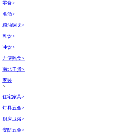
零食
>
名酒
>
粮油调味
>
乳饮
>
冲饮
>
方便熟食
>
南北干货
>
家装
>
住宅家具
>
灯具五金
>
厨房卫浴
>
安防五金
>