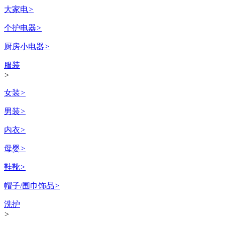
大家电
>
个护电器
>
厨房小电器
>
服装
>
女装
>
男装
>
内衣
>
母婴
>
鞋靴
>
帽子/围巾饰品
>
洗护
>