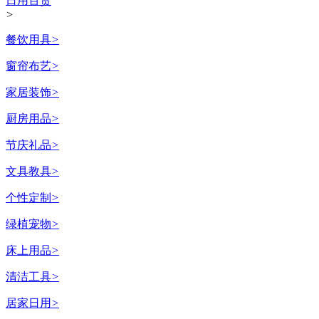
日用百货
>
餐饮用具
>
窗帘布艺
>
家居装饰
>
厨房用品
>
节庆礼品
>
文具教具
>
个性定制
>
绿植宠物
>
床上用品
>
清洁工具
>
居家日用
>