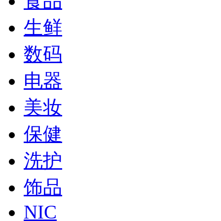
食品
生鲜
数码
电器
美妆
保健
洗护
饰品
NIC