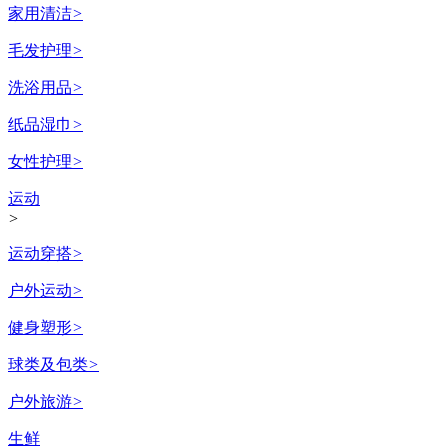
家用清洁
>
毛发护理
>
洗浴用品
>
纸品湿巾
>
女性护理
>
运动
>
运动穿搭
>
户外运动
>
健身塑形
>
球类及包类
>
户外旅游
>
生鲜