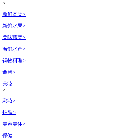
>
新鲜肉类
>
新鲜水果
>
美味蔬菜
>
海鲜水产
>
锅物料理
>
禽蛋
>
美妆
>
彩妆
>
护肤
>
美容美体
>
保健