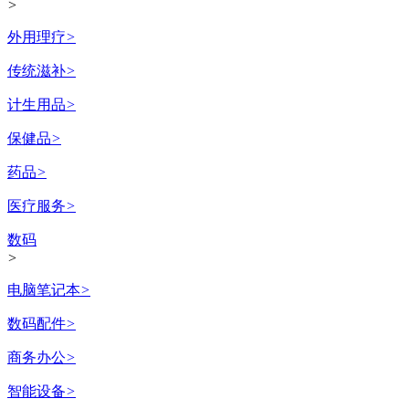
>
外用理疗
>
传统滋补
>
计生用品
>
保健品
>
药品
>
医疗服务
>
数码
>
电脑笔记本
>
数码配件
>
商务办公
>
智能设备
>