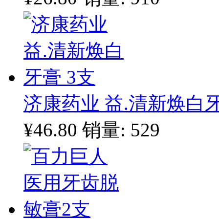
济康药业 益.清新焕白牙
¥46.80
销量: 529