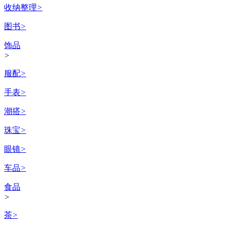
收纳整理
>
图书
>
饰品
>
服配
>
手表
>
潮搭
>
珠宝
>
眼镜
>
车品
>
食品
>
茶
>