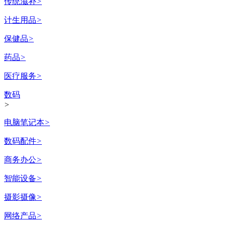
传统滋补
>
计生用品
>
保健品
>
药品
>
医疗服务
>
数码
>
电脑笔记本
>
数码配件
>
商务办公
>
智能设备
>
摄影摄像
>
网络产品
>