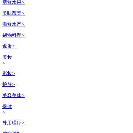
新鲜水果
>
美味蔬菜
>
海鲜水产
>
锅物料理
>
禽蛋
>
美妆
>
彩妆
>
护肤
>
美容美体
>
保健
>
外用理疗
>