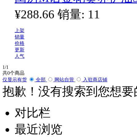
¥288.66
销量: 11
上架
销量
价格
更新
人气
1
/1
共
0
个商品
仅显示有货
全部
网站自营
入驻商店铺
抱歉！没有搜索到您想要
对比栏
最近浏览