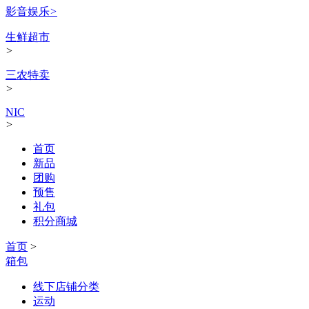
影音娱乐
>
生鲜超市
>
三农特卖
>
NIC
>
首页
新品
团购
预售
礼包
积分商城
首页
>
箱包
线下店铺分类
运动