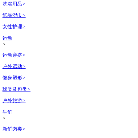
洗浴用品
>
纸品湿巾
>
女性护理
>
运动
>
运动穿搭
>
户外运动
>
健身塑形
>
球类及包类
>
户外旅游
>
生鲜
>
新鲜肉类
>