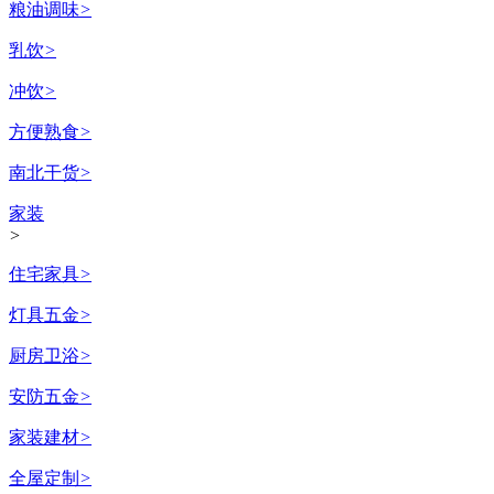
粮油调味
>
乳饮
>
冲饮
>
方便熟食
>
南北干货
>
家装
>
住宅家具
>
灯具五金
>
厨房卫浴
>
安防五金
>
家装建材
>
全屋定制
>