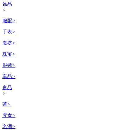
饰品
>
服配
>
手表
>
潮搭
>
珠宝
>
眼镜
>
车品
>
食品
>
茶
>
零食
>
名酒
>