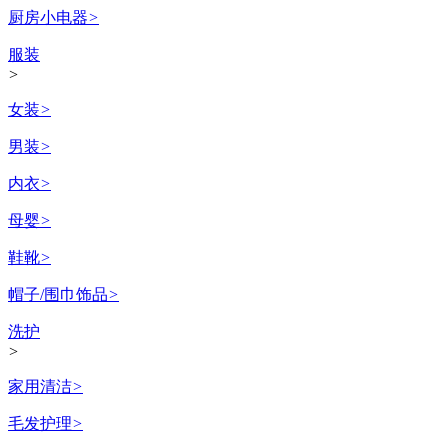
厨房小电器
>
服装
>
女装
>
男装
>
内衣
>
母婴
>
鞋靴
>
帽子/围巾饰品
>
洗护
>
家用清洁
>
毛发护理
>