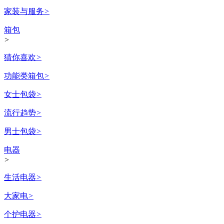
家装与服务
>
箱包
>
猜你喜欢
>
功能类箱包
>
女士包袋
>
流行趋势
>
男士包袋
>
电器
>
生活电器
>
大家电
>
个护电器
>