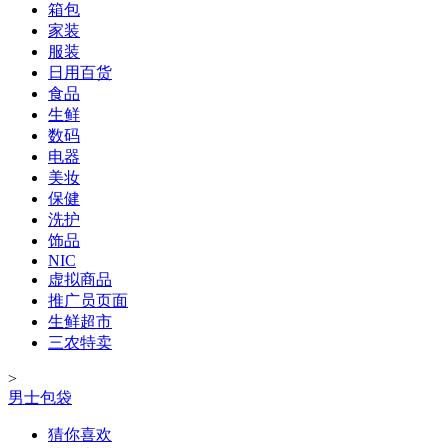
箱包
家装
服装
日用百货
食品
生鲜
数码
电器
美妆
保健
洗护
饰品
NIC
虚拟商品
推广员页面
生鲜超市
三农特卖
>
男士包袋
猜你喜欢