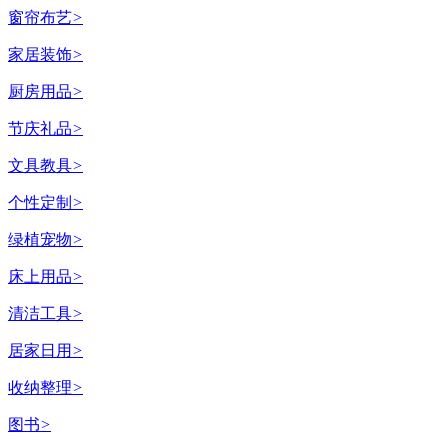
窗帘布艺
>
家居装饰
>
厨房用品
>
节庆礼品
>
文具教具
>
个性定制
>
绿植宠物
>
床上用品
>
清洁工具
>
居家日用
>
收纳整理
>
图书
>