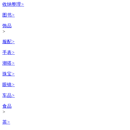
收纳整理
>
图书
>
饰品
>
服配
>
手表
>
潮搭
>
珠宝
>
眼镜
>
车品
>
食品
>
茶
>