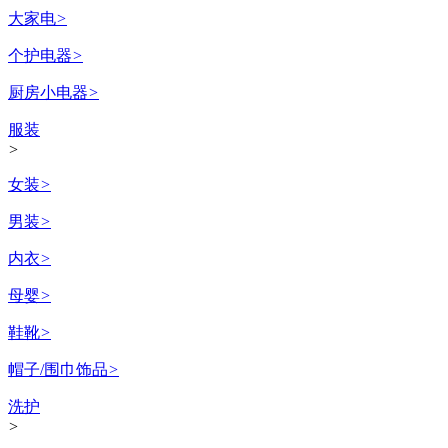
大家电
>
个护电器
>
厨房小电器
>
服装
>
女装
>
男装
>
内衣
>
母婴
>
鞋靴
>
帽子/围巾饰品
>
洗护
>