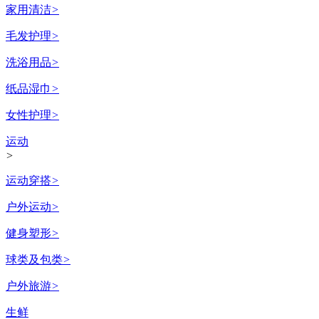
家用清洁
>
毛发护理
>
洗浴用品
>
纸品湿巾
>
女性护理
>
运动
>
运动穿搭
>
户外运动
>
健身塑形
>
球类及包类
>
户外旅游
>
生鲜