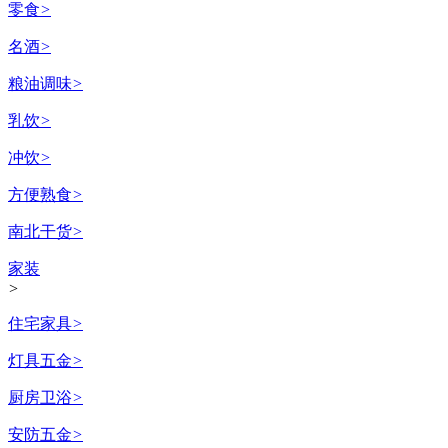
零食
>
名酒
>
粮油调味
>
乳饮
>
冲饮
>
方便熟食
>
南北干货
>
家装
>
住宅家具
>
灯具五金
>
厨房卫浴
>
安防五金
>