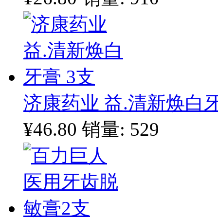
济康药业 益.清新焕白牙
¥46.80
销量: 529