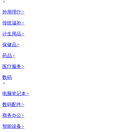
>
外用理疗
>
传统滋补
>
计生用品
>
保健品
>
药品
>
医疗服务
>
数码
>
电脑笔记本
>
数码配件
>
商务办公
>
智能设备
>