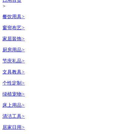
日用百货
>
餐饮用具
>
窗帘布艺
>
家居装饰
>
厨房用品
>
节庆礼品
>
文具教具
>
个性定制
>
绿植宠物
>
床上用品
>
清洁工具
>
居家日用
>