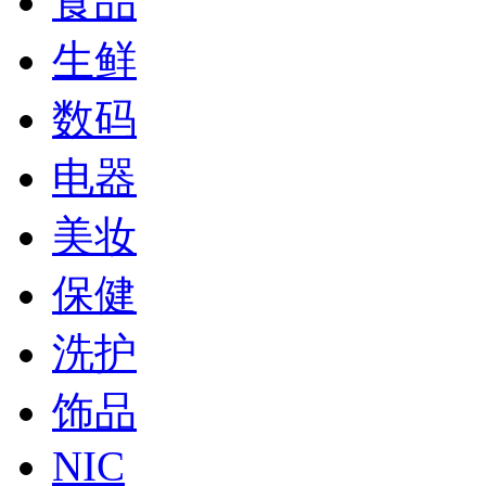
食品
生鲜
数码
电器
美妆
保健
洗护
饰品
NIC