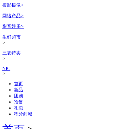
摄影摄像
>
网络产品
>
影音娱乐
>
生鲜超市
>
三农特卖
>
NIC
>
首页
新品
团购
预售
礼包
积分商城