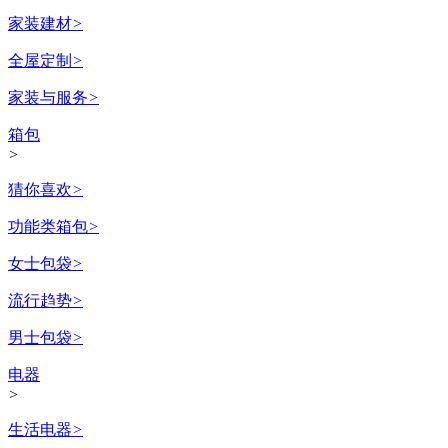
家装建材
>
全屋定制
>
家装与服务
>
箱包
>
猜你喜欢
>
功能类箱包
>
女士包袋
>
流行趋势
>
男士包袋
>
电器
>
生活电器
>