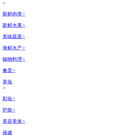
>
新鲜肉类
>
新鲜水果
>
美味蔬菜
>
海鲜水产
>
锅物料理
>
禽蛋
>
美妆
>
彩妆
>
护肤
>
美容美体
>
保健