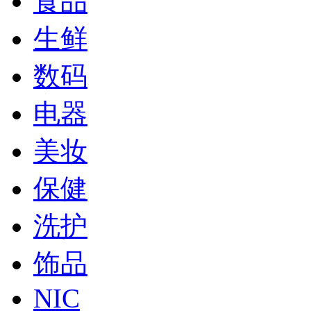
食品
生鲜
数码
电器
美妆
保健
洗护
饰品
NIC