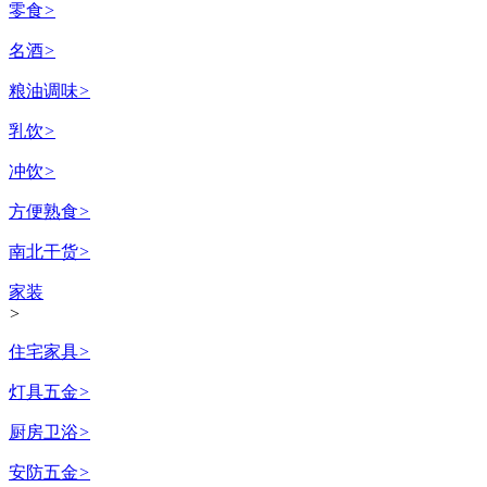
零食
>
名酒
>
粮油调味
>
乳饮
>
冲饮
>
方便熟食
>
南北干货
>
家装
>
住宅家具
>
灯具五金
>
厨房卫浴
>
安防五金
>