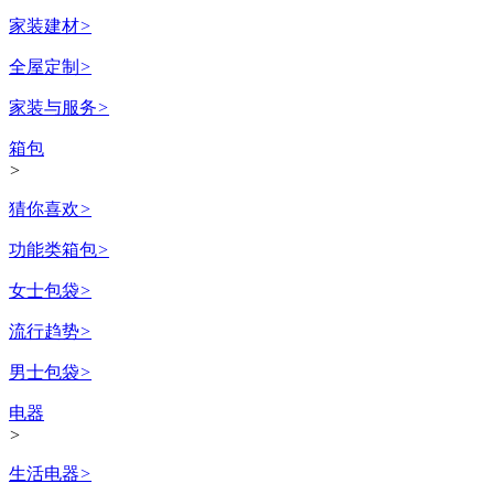
家装建材
>
全屋定制
>
家装与服务
>
箱包
>
猜你喜欢
>
功能类箱包
>
女士包袋
>
流行趋势
>
男士包袋
>
电器
>
生活电器
>