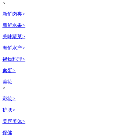
>
新鲜肉类
>
新鲜水果
>
美味蔬菜
>
海鲜水产
>
锅物料理
>
禽蛋
>
美妆
>
彩妆
>
护肤
>
美容美体
>
保健