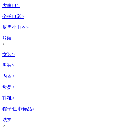
大家电
>
个护电器
>
厨房小电器
>
服装
>
女装
>
男装
>
内衣
>
母婴
>
鞋靴
>
帽子/围巾饰品
>
洗护
>