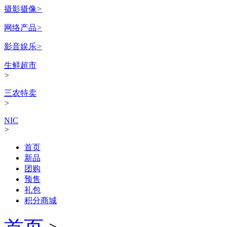
摄影摄像
>
网络产品
>
影音娱乐
>
生鲜超市
>
三农特卖
>
NIC
>
首页
新品
团购
预售
礼包
积分商城