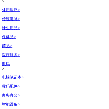
>
外用理疗
>
传统滋补
>
计生用品
>
保健品
>
药品
>
医疗服务
>
数码
>
电脑笔记本
>
数码配件
>
商务办公
>
智能设备
>