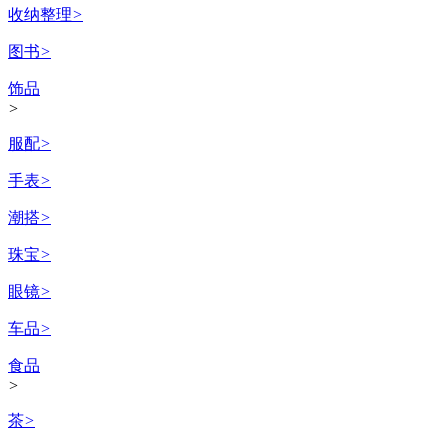
收纳整理
>
图书
>
饰品
>
服配
>
手表
>
潮搭
>
珠宝
>
眼镜
>
车品
>
食品
>
茶
>