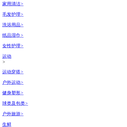
家用清洁
>
毛发护理
>
洗浴用品
>
纸品湿巾
>
女性护理
>
运动
>
运动穿搭
>
户外运动
>
健身塑形
>
球类及包类
>
户外旅游
>
生鲜