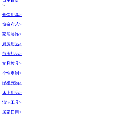
日用百货
>
餐饮用具
>
窗帘布艺
>
家居装饰
>
厨房用品
>
节庆礼品
>
文具教具
>
个性定制
>
绿植宠物
>
床上用品
>
清洁工具
>
居家日用
>