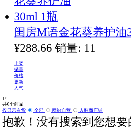
闺房M语金花葵养护油30
¥288.66
销量: 11
上架
销量
价格
更新
人气
1
/1
共
0
个商品
仅显示有货
全部
网站自营
入驻商店铺
抱歉！没有搜索到您想要